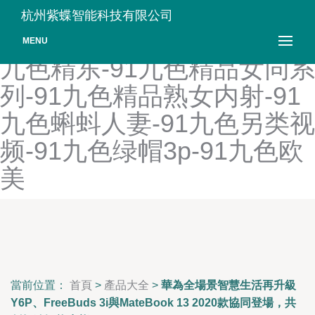
91九色夫妻-91九色高潮精
杭州紫蝶智能科技有限公司
东-91九色黑丝在线观看-91
MENU
九色精东-91九色精品女同系
列-91九色精品熟女内射-91
九色蝌蚪人妻-91九色另类视
频-91九色绿帽3p-91九色欧
美
當前位置：
首頁
>
產品大全
>
華為全場景智慧生活再升級
Y6P、FreeBuds 3i與MateBook 13 2020款協同登場，共