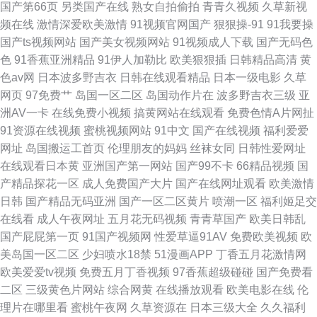
国产第66页
另类国产在线
熟女自拍偷拍
青青久视频
久草新视
频在线
激情深爱欧美激情
91视频官网国产
狠狠操-91
91我要操
国产ts视频网站
国产美女视频网站
91视频成人下载
国产无码色
色
91香蕉亚洲精品
91伊人加勒比
欧美狠狠插
日韩精品高清
黄
色av网
日本波多野吉衣
日韩在线观看精品
日本一级电影
久草
网页
97免费艹
岛国一区二区
岛国动作片在
波多野吉衣三级
亚
洲AV一卡
在线免费小视频
搞黄网站在线观看
免费色情A片网扯
91资源在线视频
蜜桃视频网站
91中文
国产在线视频
福利爱爱
网址
岛国搬运工首页
伦理朋友的妈妈
丝袜女同
日韩性爱网址
在线观看日本黄
亚洲国产第一网站
国产99不卡
66精品视频
国
产精品探花一区
成人免费国产大片
国产在线网址观看
欧美激情
日韩
国产精品无码亚洲
国产一区二区黄片
喷潮一区
福利姬足交
在线看
成人午夜网址
五月花无码视频
青青草国产
欧美日韩乱
国产屁屁第一页
91国产视频网
性爱草逼91AV
免费欧美视频
欧
美岛国一区二区
少妇喷水18禁
51漫画APP
丁香五月花激情网
欧美爱爱tv视频
免费五月丁香视频
97香蕉超级碰碰
国产免费看
二区
三级黄色片网站
综合网黄
在线播放观看
欧美电影在线
伦
理片在哪里看
蜜桃午夜网
久草资源在
日本三级大全
久久福利