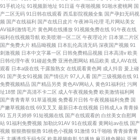
91手机论坛
91视频新地址
91日逼
午夜啪视频
91啪水蜜桃网
国
产二区无码
91日韩在线观看
西瓜影院视频全集
国产孕妇无码视
频
国产在线福利
国产在线日皮片
午夜神马伦理
毛片网站美女
AV福利激情毛片
黄色网在线播放
91视频免费在线
91午夜在线
福利在线视频导航
欧美喷潮一区二区
午夜理论片
日本第二片区
国产免费大片
精品呦视频
日本乱伦高清无码
深夜国产视频
91
刺激视频
日本中文字幕一区
日韩免费精品视频
日本高清v
欧美
日韩伦理午夜
91碰超免费
亚洲色图网站
精品欧美
成人AV在线
观看
日本a级在线
干露脸熟女
在线观看黄色网
成人抖音
爰上碰
91
国产美女91视频
国产情侣片
97人人看
国产三级视频在线
91
免费视频精品
国产精品另类
黄色AV网站人
黄色91福利社
污网
址18禁
国产高清不卡二区
成人午夜视频免费
欧美激情福利网
国产青青青草
91草逼视频
免费看片日韩
午夜视频福利免费
国
产嫩草视频在线
69叉叉叉
最新日本在线视频
日韩成人a
青青操
91
五月天婷婷
91短视频在线
国产在线观看的
白丝美女自慰网
站
91福利免费视频
加勒比91AV
91在线观看
黄网站av在线
国产
视频
狠狠擼狠狠擼
91桃色小视频
91激情
91干啪啪
青青操青青
干
主播诱惑无码专区
欧美视频电影
91播放
麻豆桃色网站
亚洲