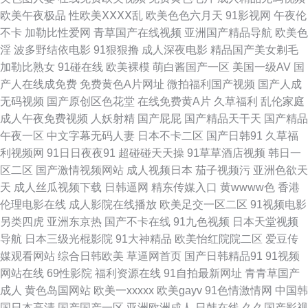
欧美午夜极品
性欧美ⅩⅩⅩⅩ乱
欧美色色六月天
91影视网
午夜伦
品一二三区 午夜成人AV社区 亚洲微拍福利 伊人色色 91高清免费视频 www
不卡
加勒比性爱网
青草国产在线视频
亚洲国产精品导航
欧美色
淫
波多野结依电影
91狠狠撸
成人深夜电影
精品国产美女剃毛
青青三级 东京热黑丝 国产盗摄1区 国产女a 美女让我操 日韩一页 婷婷色播
加勒比熟女
91碰在线
欧美裸模
萌白酱国产一区
美国一级AV
国
产人在线成免费
免费黄色A片网址
微拍福利国产视频
国产人成
网站 香蕉视频黄在线 在线免费九一网站 91免费观看破处 91熟女露脸专区
无码视频
国产原创区色花堂
在线免费黄A片
久草福利
乱伦家庭
成人午夜免费视频
人妖射精
国产屁屁
国产精品天干天
国产精品
AV综合资源 爱豆传媒性爱影片 超碰豆花91 国产精品1区2区 精品在线亚洲天
午夜一区
中文字幕无码人妻
日本不卡二区
国产日韩91
久草福
利视频网
91日日夜夜91
超碰碰天天操
91草草酒店视频
韩日一
堂 久久免费人成 女同自慰福利 欧美外网 四虎探花社区 香蕉在线观看视频 在
区二区
国产激情视频网站
成人视频日本
茄子视频污
亚洲色欲天
天
成人丝瓜视频下载
日韩逼网
精东传媒入口
黄wwww色
香港
线91观看 69热网站链接 91网页版色色 超碰碰av 国产一二三 黄色链接在线
伦理电影在线
成人影院在线播放
欧美足交一区二区
91视频电影
另类四虎
亚洲东京热
国产不卡在线
91九色视频
日本天堂视频
观看 久久人人入肉 女同性恋视频 日本电影午夜福利 偷拍97网 先锋成人资源
导航
日本三级光棍影院
91大神精品
欧美怡红院院二区
爱豆传
媒观看网站
综合日韩欧美
草逼网首页
国产日韩精品91
91视频
亚洲AV私人影院 91美女免费黑料 99激情 成人电彭 国产草逼视频 黑人黄色
网站在线
69性影院
福利资源在线
91自拍最新网址
青青草国产
成人
黄色岛国网站
欧美一xxxxx
欧美gayv
91色情激情网
中国韩
网 老司机av影院 欧美操逼熟妇 欧美色宗合 日本超碰 日逼国产视频 微拍秒拍
国日本高清
国产国产一区
亚洲欧洲成人
日韩在线
久久国产影视