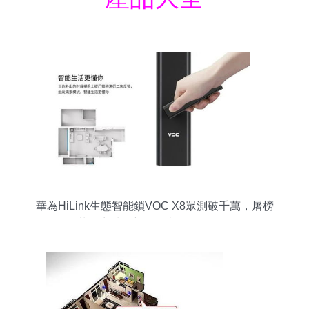
華為HiLink生態智能鎖VOC X8眾測破千萬，屠榜
華為商城刷新智能產品銷售紀錄