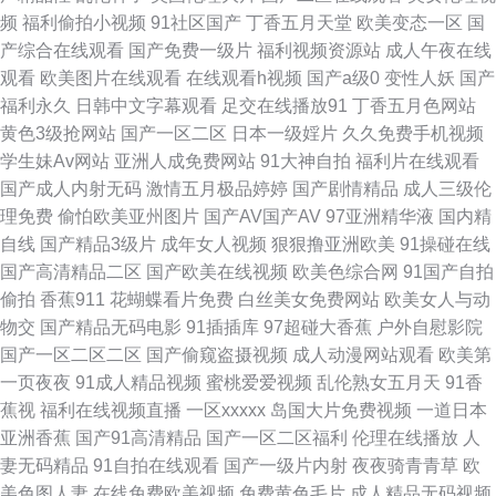
频
福利偷拍小视频
91社区国产
丁香五月天堂
欧美变态一区
国
国产 91在线视频视频 超碰激情网 国产麻豆精品在线 黄色免费视频网站 精品
产综合在线观看
国产免费一级片
福利视频资源站
成人午夜在线
观看
欧美图片在线观看
在线观看h视频
国产a级0
变性人妖
国产
久久综合日 麻豆有码视频 欧美日韩一级二级 人人射人人妻 日韩3级片 亚洲
福利永久
日韩中文字幕观看
足交在线播放91
丁香五月色网站
黄色3级抢网站
国产一区二区
日本一级婬片
久久免费手机视频
色图偷拍网 99热精品在这里 超碰免费97 东京热网址网站 国产片91 狠狠撸
学生妹Av网站
亚洲人成免费网站
91大神自拍
福利片在线观看
国产成人内射无码
激情五月极品婷婷
国产剧情精品
成人三级伦
天天操 久久国内精品 欧美性爱网址 日韩福利社区 五月天社区在线 浮力影院
理免费
偷怕欧美亚州图片
国产AV国产AV
97亚洲精华液
国内精
自线
国产精品3级片
成年女人视频
狠狠撸亚洲欧美
91操碰在线
草 国产色色五月天 韩国成人社区 老湿机国产在线 欧美日韩蜜臀 日韩中文资
国产高清精品二区
国产欧美在线视频
欧美色综合网
91国产自拍
偷拍
香蕉911
花蝴蝶看片免费
白丝美女免费网站
欧美女人与动
源 天天干天天添 无码秘吴梦梦 亚州色图 亚洲天堂免费 91色情软件入口 99
物交
国产精品无码电影
91插插库
97超碰大香蕉
户外自慰影院
国产一区二区二区
国产偷窥盗摄视频
成人动漫网站观看
欧美第
人人操 操碰99 豆花国精品 国产精品伊人 国产伊人香精品 人妻久久精品成人
一页夜夜
91成人精品视频
蜜桃爱爱视频
乱伦熟女五月天
91香
蕉视
福利在线视频直播
一区xxxxx
岛国大片免费视频
一道日本
天堂色导航 亚洲色图美腿丝袜 91jiuyi 91视频97 91网站看片 在线观看色 精
亚洲香蕉
国产91高清精品
国产一区二区福利
伦理在线播放
人
妻无码精品
91自拍在线观看
国产一级片内射
夜夜骑青青草
欧
品久久国产 超碰开久久 韩国福利电影院 九九九毛片在线 欧美偷偷撸 日韩精
美色图人妻
在线免费欧美视频
免费黄色毛片
成人精品无码视频