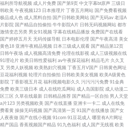
福利所导航视频
成人片免费
国产第9页
中文字幕bt原声
三级日
韩欧美
午夜视频123
日本推理片
丁香五月网站
国产免费看视频
极品成人色
成人黑料自拍
国产日韩欧美网站
国产无码av
老湿A
片影院
国产精品自拍偷拍
牛牛影院A片
日韩无码视频网站
都市
激情变态另类
男女91视频
字幕在线精品播放
免费国产在线看
国产婷婷五月天
无码传媒导航
日本电影伦理
国产午夜高清
美女
黄色18
亚洲午夜精品视频
日本三级成人观看
国产精品第12页
日韩午夜场
成人视频高清免费
伦理在线影视
成人三级视频在线
91理论片
欧美日韩性爱福利
av午夜探花福利
精品毛片
久久叉
叉
另类人妖视频
欧美熟妇穴视频
丁香五月V国产
日韩黄色网址
豆花福利视频
轮理片自拍偷拍
日韩欧美美女视频
欧美A级黄色
影院
丁香影视五月花
福利视频电影久久
污污污污免费
91金典
免费
欧美三级日本
成人在线吃瓜网站
成人岛国影院
成人动漫二
区三区
久草在线最新
日韩精品推荐
国产精品一区自拍
男人天堂
a片123
另类视频欧美
国产在线直播
亚洲卡一卡二
成人在线免
费看黄
操操无码视频
国产高清第一页
91国产在线播放
国产女
人夜夜做
国产在线小视频
91com
91豆花成人
哪里有A片网址
精产国品
香蕉视频国产精品
91九色福利
成人国产无线视
欧美