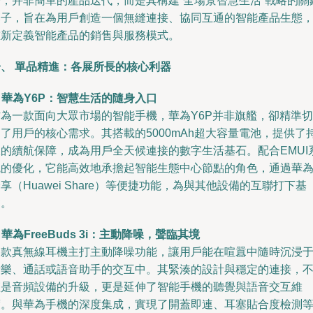
場，并非簡單的產品迭代，而是其構建“全場景智慧生活”戰略的關
落子，旨在為用戶創造一個無縫連接、協同互通的智能產品生態
重新定義智能產品的銷售與服務模式。
一、 單品精進：各展所長的核心利器
.
華為Y6P：智慧生活的隨身入口
作為一款面向大眾市場的智能手機，華為Y6P并非旗艦，卻精準切
了用戶的核心需求。其搭載的5000mAh超大容量電池，提供了
久的續航保障，成為用戶全天候連接的數字生活基石。配合EMUI
統的優化，它能高效地承擔起智能生態中心節點的角色，通過華
享（Huawei Share）等便捷功能，為與其他設備的互聯打下基
礎。
.
華為FreeBuds 3i：主動降噪，聲臨其境
這款真無線耳機主打主動降噪功能，讓用戶能在喧囂中隨時沉浸
音樂、通話或語音助手的交互中。其緊湊的設計與穩定的連接，
僅是音頻設備的升級，更是延伸了智能手機的聽覺與語音交互維
度。與華為手機的深度集成，實現了開蓋即連、耳塞貼合度檢測