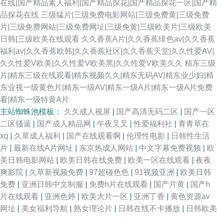
在线|国产精品素人福利|国产精品探花|国产精品探花一区|国产精
品探花在线
三级猛片|三级免费电影网站|三级免费黄|三级免费
片|三级免费网站|三级免费网址|三级免黄|三级欧美片|三级欧美
日韩|三级欧美在线观看
久久香蕉A片|久久香蕉绯色av|久久香蕉
福利av|久久香蕉欧韩|久久香蕉社区|久久香蕉天堂|久久性爱AV|
久久性爱V欧美|久久性爱V欧美黑|久久性爱V欧美久久
精东三级
片|精东三级在线观看|精东视频久久|精东无码AV|精东业少妇|精
东业视一级黄色片|精东一级AV|精东一级A片|精东一级A片免费
看|精东一级特黄A片
主站蜘蛛池模板：
久久成人视屏
|
国产高清无码二区
|
国产一区
二区骚逼
|
国产成人精品网
|
午夜叉叉
|
性爱福利社
|
青青草在
xq
|
久草成人福利
|
国产在线观看啊
|
伦理性电影
|
日韩性生活
片
|
最新在线A片网址
|
东京热成人网站
|
中文字幕免费视频
|
欧
美日韩电影网站
|
欧美日韩在线免费
|
欧美一区在线观看
|
夜夜
爽影院
|
久草新视频免费
|
97超碰色色
|
91视频亚洲
|
欧美日韩
免费
|
亚洲日韩中文制服
|
免费h片在线观看
|
国产片黄
|
国产h
片在线观看
|
亚洲色婷
|
欧美大片一区
|
亚洲丁香
|
黄色资源av
网址
|
美女福利导航
|
熟女理论片
|
日韩在线不卡播放
|
日韩欧美