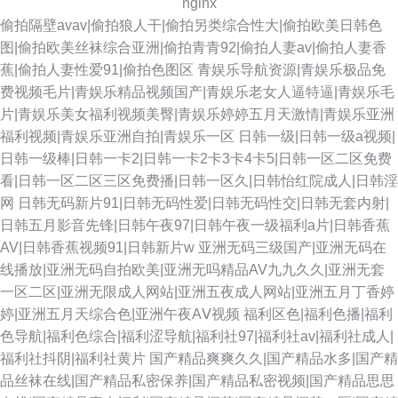
nginx
偷拍隔壁avav|偷拍狼人干|偷拍另类综合性大|偷拍欧美日韩色
图|偷拍欧美丝袜综合亚洲|偷拍青青92|偷拍人妻av|偷拍人妻香
蕉|偷拍人妻性爱91|偷拍色图区
青娱乐导航资源|青娱乐极品免
费视频毛片|青娱乐精品视频国产|青娱乐老女人逼特逼|青娱乐毛
片|青娱乐美女福利视频美臀|青娱乐婷婷五月天激情|青娱乐亚洲
福利视频|青娱乐亚洲自拍|青娱乐一区
日韩一级|日韩一级a视频|
日韩一级棒|日韩一卡2|日韩一卡2卡3卡4卡5|日韩一区二区免费
看|日韩一区二区三区免费播|日韩一区久|日韩怡红院成人|日韩淫
网
日韩无码新片91|日韩无码性爱|日韩无码性交|日韩无套内射|
日韩五月影音先锋|日韩午夜97|日韩午夜一级福利a片|日韩香蕉
AV|日韩香蕉视频91|日韩新片w
亚洲无码三级国产|亚洲无码在
线播放|亚洲无码自拍欧美|亚洲无吗精品AV九九久久|亚洲无套
一区二区|亚洲无限成人网站|亚洲五夜成人网站|亚洲五月丁香婷
婷|亚洲五月天综合色|亚洲午夜AⅤ视频
福利区色|福利色播|福利
色导航|福利色综合|福利涩导航|福利社97|福利社av|福利社成人|
福利社抖阴|福利社黄片
国产精品爽爽久久|国产精品水多|国产精
品丝袜在线|国产精品私密保养|国产精品私密视频|国产精品思思