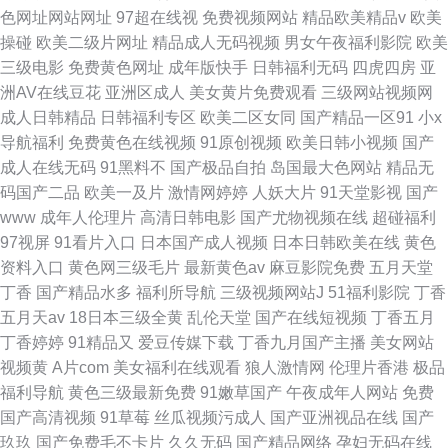
色网址网站网址
97超在线视
免费视频网站
精品欧美精品v
欧美
操碰
欧美二级片网址
精品成人无码视频
男女午夜福利影院
欧美
三级电影
免费黄色网址
成年版快手
日韩福利无码
四虎四房
亚
洲AV在线豆花
亚洲区成人
美女黄片免费观看
三级网站视频网
成人日韩精品
日韩福利专区
欧美二区女同
国产精品一区91
小x
导航福利
免费黄色在线视频
91原创视频
欧美日韩小视频
国产
成人在线无码
91黑料不
国产极品自拍
岛国最大色网站
精品无
码国产二品
欧美一及片
激情网婷婷
人妖大片
91天堂影视
国产
www
成年人伦理片
高清日韩电影
国产尤物视频在线
超碰福利
97视屏
91看片入口
日本国产成人视频
日本日韩欧美在线
黄色
资料入口
黄色网三级毛片
最新黄色av
麻豆影院免费
五月天堂
丁香
国产精品水多
福利所导航
三级视频网站J
51福利影院
丁香
五月天av
18日本三级全黄
乱伦天堂
国产在线短视频
丁香五月
丁香婷婷
91精品又
爱豆传媒下载
丁香九月国产主播
美女网站
视频黄
A片com
美女福利在线观看
狼人激情网
伦理片香港
极品
福利导航
黄色三级最新免费
91嫩草国产
午夜成年人网站
免费
国产高清视频
91草莓
丝瓜视频污成人
国产亚洲视品在线
国产
玖玖
国产免费毛不卡片
久久无码
国产精品网络
孕妇无码在线