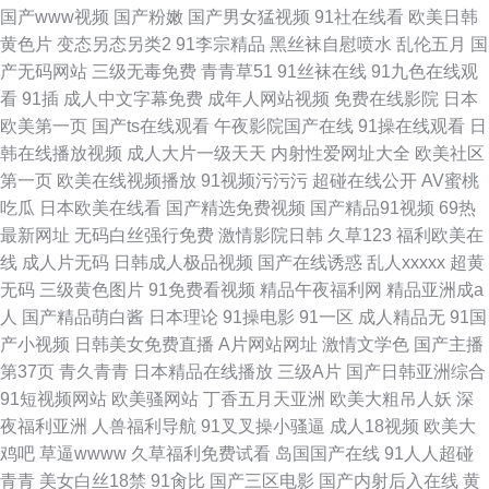
国产www视频
国产粉嫩
国产男女猛视频
91社在线看
欧美日韩
黄色片
变态另态另类2
91李宗精品
黑丝袜自慰喷水
乱伦五月
国
产无码网站
三级无毒免费
青青草51
91丝袜在线
91九色在线观
看
91插
成人中文字幕免费
成年人网站视频
免费在线影院
日本
欧美第一页
国产ts在线观看
午夜影院国产在线
91操在线观看
日
韩在线播放视频
成人大片一级天天
内射性爱网址大全
欧美社区
第一页
欧美在线视频播放
91视频污污污
超碰在线公开
AV蜜桃
吃瓜
日本欧美在线看
国产精选免费视频
国产精品91视频
69热
最新网址
无码白丝强行免费
激情影院日韩
久草123
福利欧美在
线
成人片无码
日韩成人极品视频
国产在线诱惑
乱人xxxxx
超黄
无码
三级黄色图片
91免费看视频
精品午夜福利网
精品亚洲成a
人
国产精品萌白酱
日本理论
91操电影
91一区
成人精品无
91国
产小视频
日韩美女免费直播
A片网站网址
激情文学色
国产主播
第37页
青久青青
日本精品在线播放
三级A片
国产日韩亚洲综合
91短视频网站
欧美骚网站
丁香五月天亚洲
欧美大粗吊人妖
深
夜福利亚洲
人兽福利导航
91叉叉操小骚逼
成人18视频
欧美大
鸡吧
草逼wwww
久草福利免费试看
岛国国产在线
91人人超碰
青青
美女白丝18禁
91肏比
国产三区电影
国产内射后入在线
黄