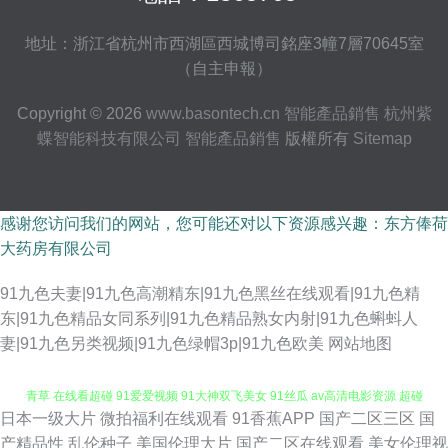
地址：浙江省杭州市西湖區西城博司銘座3幢7層70645室
（自主申報）
Copyright © 2026
www.basontech.cn
智能產品銷售
杭州紫
蝶智能科技有限公司
智能產品銷售
版權所有
Sitemap
感谢您访问我们的网站，您可能还对以下资源感兴趣：东方俸荷
大药房有限公司
91九色夫妻|91九色高潮精东|91九色黑丝在线观看|91九色精
东|91九色精品女同系列|91九色精品熟女内射|91九色蝌蚪人
免费成人A片色图 超碰这里只有精品 日本一本视频 午夜影院色 影音先锋青
妻|91九色另类视频|91九色绿帽3p|91九色欧美
网站地图
青草 在线看超碰 91爱爱视频 91大神双飞美女 91丝瓜 av高清电影资源 超碰
日本一级大片
微拍福利在线观看
91香蕉APP
国产二区三区
国
操人妻 国产乱人一区 老司机操操 天天日天天干少妇 性爱综合网 在线搞鸡巴
产精品性
乱伦种子
美国伦理大片
国产二区在线观看
美女伦理视