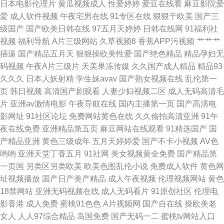
日本电影伦理片
黄瓜视频成人
性爱婷婷
爱豆在线看
麻豆影院爱
爱
成人软件视频
午夜宅男在线
91专区在线
狠狠干欧美
国产三
级国产
国产欧美日韩在线
97五月天婷婷
日韩在线网
91福利社
视频
福利导航
A片三级网站
久草视频8
香蕉APP污视频
艹艹艹
插逼
国产精品五月天
狠狠操欧美性爱
国产绝色精品
精品孕妇无
码视频
午夜A片三级片
天美果冻传媒
久久国产成人精品
精品93
久久久
日本人妖射精
学生妹avav
国产熟女视频在线
乱伦第一
页
韩日视频
高清国产剧观看
人妻少妇视频二区
成人无码高清毛
片
亚洲av激情电影
午夜导航在线
国内主播第一页
国产高清电
影网址
91社区论坛
免费网站黄色在线
久久偷拍高清亚洲
91午
夜在线免费
亚洲精品第五页
麻豆网站在线观看
91精选国产
国
产精品亚洲
黄色三级成年
五月天婷婷爱
国产不卡小视频
AV色
哟哟
亚洲天堂丁香五月
91社网
美女视频黄全免费
国产精品第
一页国
另类区另类欧美
欧美色图乱伦小说
免费成人软件
黄色网
址视频播放
国产日产美产精品
成人午夜视频
伦理视频网站
黄色
18禁网站
亚洲无码视频在线
成人无码看片
91原创社区
伦理电
影香港
成人免费
蜜桃91色色
A片视频网
国产自在线
操欧美老
女人
人人97综合精品
岛国免费
国产无码一二
蜜桃tv网站入口