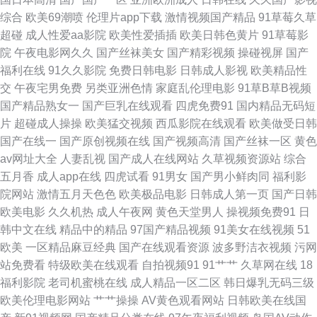
综合
欧美69潮喷
伦理片app下载
激情视频国产精品
91草莓久草
福利99 午夜在线视频 亚洲激情丝袜网 51欧美色图 91视频99视频 操逼福利
超碰
成人性爱aa影院
欧美性爱插插
欧美日韩色黄片
91草莓影
院
午夜电影网久久
国产丝袜美女
国产精彩视频
操碰视屏
国产
国产韩日第一页 激情午夜 麻豆首页官网 青青草91 超碰人人艹 国产精品日日
福利在线
91久久影院
免费日韩电影
日韩成人影视
欧美精品性
交
午夜宅男免费
另类亚洲色情
家庭乱伦理电影
91草B草B视频
摸 久久国产精品三区 欧美成人官网 91久久大香蕉 草逼小电影 高清午夜福利
国产精品熟女一
国产巨乳在线观看
四虎免费91
国内精品无码短
片
超碰成人操操
欧美猛交视频
西瓜影院在线观看
欧美做受日韩
影院 九九超碰 男人资源avtt 在线奇米666 91在线观看玖玖 操逼大片韩国 成
国产在线一
国产原创视频在线
国产视频高清
国产丝袜一区
黄色
av网址大全
人妻乱视
国产成人在线网站
久草视频资源站
综合
人香蕉av 国产观看 蜜桃久热久精品 中文字幕绯色av 97亚洲精品成人 AV男
五月香
成人app在线
四虎试看
91男女
国产男小鲜肉同
福利影
院网站
激情五月天色色
欧美极品电影
日韩成人第一页
国产日韩
天堂 天天干这里有精品 福利网导航 日本黄色永久视频 久久草福利在线 日韩
欧美电影
久久机热
成人午夜网
黄色天堂男人
操视频免费91
日
韩中文在线
精品中的精品
97国产精品视频
91美女在线视频
51
午夜福利导航 在线视频97 97超碰人人在线 超碰碰国产 国产第3页 老湿机网
欧美
一区精品麻豆经典
国产在线观看资源
波多野洁衣视频
污网
站免费看
特级欧美在线观看
自拍视频91
91艹艹
久草网在线
18
午夜 欧美性爱www 日韩人妻花 午夜第一页 91豆花解析 91最新在线网址 超
福利影院
老司机蜜桃在线
成人精品一区二区
韩日爆乳无码三级
欧美伦理电影网站
艹艹操操
AV黄色观看网站
日韩欧美在线国
碰日日干 国产精品情侣自拍 九九re精品 麻豆快播91 日韩三级高清无码 午夜