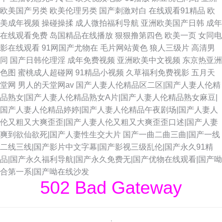
欧美国产另类
欧美伦理另类
国产刺激对白
在线观看91精品
欧
美成年视频
操碰操揉
成人微拍福利导航
亚洲欧美国产日韩
成年
在线观看免费
岛国精品在线播放
狠狠撸第四色
欧美一页
女同电
影在线观看
91网国产尤物在
毛片网站黄色
狼人三级片
高清男
同
国产日韩伦理淫
成年免费视频
亚洲欧美中文视频
东京热亚洲
色图
蜜桃成人超碰网
91精品小视频
久草福利免费视影
五月天
堂网
男人的天堂网av
国产人妻人伦精品区二区|国产人妻人伦精
品熟女|国产人妻人伦精品熟女A片|国产人妻人伦精品熟女麻豆|
国产人妻人伦精品婷婷|国产人妻人伦精品午夜剧场|国产人妻人
伦又粗又大爽歪歪|国产人妻人伦又粗又大爽歪歪口述|国产人妻
爽到欲仙欲死|国产人妻性生交大片
国产一曲二曲三曲|国产一线
二线三线|国产影片中文字幕|国产影视三级乱伦|国产永久91精
品|国产永久福利导航|国产永久免费无|国产优物在线观看|国产呦
合第一系|国产呦在线沙发
502 Bad Gateway