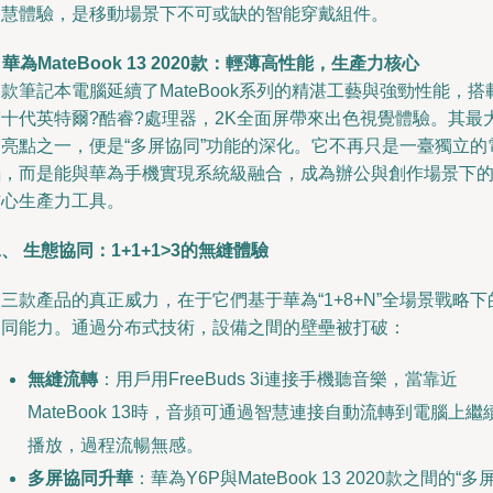
智慧體驗，是移動場景下不可或缺的智能穿戴組件。
.
華為MateBook 13 2020款：輕薄高性能，生產力核心
款筆記本電腦延續了MateBook系列的精湛工藝與強勁性能，搭
第十代英特爾?酷睿?處理器，2K全面屏帶來出色視覺體驗。其最
的亮點之一，便是“多屏協同”功能的深化。它不再只是一臺獨立的
腦，而是能與華為手機實現系統級融合，成為辦公與創作場景下
核心生產力工具。
、 生態協同：1+1+1>3的無縫體驗
三款產品的真正威力，在于它們基于華為“1+8+N”全場景戰略下
協同能力。通過分布式技術，設備之間的壁壘被打破：
無縫流轉
：用戶用FreeBuds 3i連接手機聽音樂，當靠近
MateBook 13時，音頻可通過智慧連接自動流轉到電腦上繼
播放，過程流暢無感。
多屏協同升華
：華為Y6P與MateBook 13 2020款之間的“多