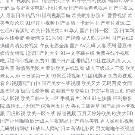
产
新91视频网
国产精品分类在线
97午夜福利视频
岛国AV动作
无码
波多野吉依电影
小h片免费
国产精品色色视屏
国产午夜成
日韩AV 51精品国自产 91在线视频观看 白丝自慰网站91 国产盗摄5区 黄色污
人
最新日韩精品
91福利视频导航
欧美喷水影院
91爱爱视频
欧
美色图论坛
91榴莲小视频
国产高清一卡新区
国产看片资源
二
视频在线观 男人色色网 91撸社区 俺去也激情文学 国产高清自拍一区 精品久
色吧97资源站
欧美日韩另类0
91华人
国产日韩一区二区
日本网
站在线免费
免费潮喷
91原创国产视频
成人吃瓜福利
国产在线9
久成人网站 女同另类 日本a黄在线观看 婷婷五月花激情 91搞熟女 97人人妻
操碰高清免费视频
午夜电影全集
国产AV无码
人妻系列
爱豆传
媒倩女幽魂
超清国产剧大全
91中文字幕在线
免费在线小视频
人人操 东京热黄网 精品欧美性交 男人天堂黄色 日本色图另类 污版视频 尤物
吃瓜福利小视频
免费91
国产日产亚洲精品
91社在线高清
人人
草香蕉
激情另类图片
亚洲欧美在线观看
成人三级成人三级
欧美
色情 99热色色 超碰在线97日本 国产三级免费版权 久久五月亭 日韩国产在线
老女人bb
日日操第一页
91网豆花视频
91福利剧场
免费影视观
看
91视频国产自拍
国产美女在线视频
欧美又大
无码四虎
女同
视频 性交影院 91激情午夜电影 ab片免费观看 岛国毛片在线观看 韩国有码
激吻视频
极品性爱导航
欧美国产拳交喷奶
中文字幕第三页
超碰
成人影视
欧美日韩中文一区
手机看片1204
91色快播
福利撸影
97 美女18禁无遮挡 人人插人人乐 丝袜性爱免费视频 超碰不卡 国产日逼免费
院
激情五月天国产
综合网五月天
美女主播青草
国产高清不卡视
频
四虎影视
欧美一区在线
操碰视频
五月天婷婷欧美
欧美大BB
视频 美女被草软件 日本在线wwww 午夜日韩AV 自拍超碰人人 91在线免费
国产福利啪啪
欧洲成人午夜精品
国产精品美乳
男人操蜜桃视频
无码射精网站
18成年人网站
日本高清电影网
男女啪啪午夜视频
视屏 成人日B福利视频 日本色图1 先锋资源成人av 91你懂的在线 www操碰