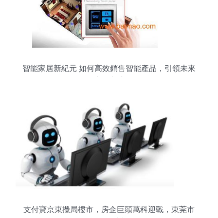
智能家居新紀元 如何高效銷售智能產品，引領未來
生活方式
支付寶京東攪局樓市，房企巨頭萬科迎戰，東莞市