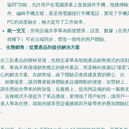
協同”功能，允許用戶在電腦屏幕上直接操作手機，拖拽傳輸
件、編輯手機文檔，甚至用電腦接打手機電話，實現了手機
PC的深度融合，極大提升了工作效率。
統一交互
：所有設備共享華為賬號體系，設置、數據（在用
授權下）可在云端同步，營造一致性的用戶體驗。
三、 生態銷售：從賣產品到提供解決方案
此次三款產品的聯袂登場，也標志著華為智能產品銷售模式的深
變革。華為不再僅僅銷售獨立的硬件產品，而是轉向推廣以“場景”
核心的解決方案。在銷售端，線下體驗店會搭建真實的辦公、出
行、娛樂場景，讓消費者親身體驗多設備聯動的便捷；在營銷上
強調生態組合帶來的附加值；在服務上，提供跨設備的統一服務
持。這種模式不僅提升了單品價值，更增強了用戶粘性，讓用戶
旦進入華為生態，就能持續享受設備擴展與升級帶來的疊加體驗
利。