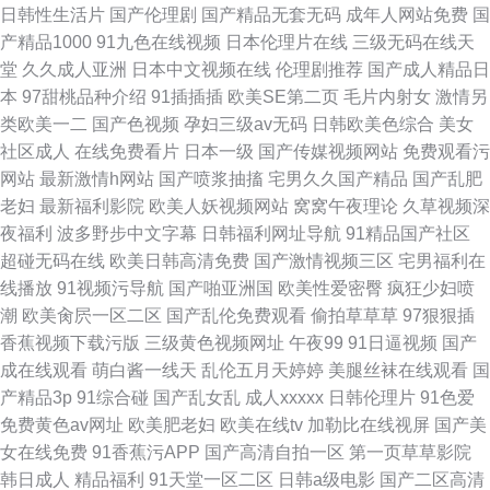
日韩性生活片
国产伦理剧
国产精品无套无码
成年人网站免费
国
产精品1000
91九色在线视频
日本伦理片在线
三级无码在线天
堂
久久成人亚洲
日本中文视频在线
伦理剧推荐
国产成人精品日
本
97甜桃品种介绍
91插插插
欧美SE第二页
毛片内射女
激情另
类欧美一二
国产色视频
孕妇三级av无码
日韩欧美色综合
美女
社区成人
在线免费看片
日本一级
国产传媒视频网站
免费观看污
网站
最新激情h网站
国产喷浆抽搐
宅男久久国产精品
国产乱肥
老妇
最新福利影院
欧美人妖视频网站
窝窝午夜理论
久草视频深
夜福利
波多野步中文字幕
日韩福利网址导航
91精品国产社区
超碰无码在线
欧美日韩高清免费
国产激情视频三区
宅男福利在
线播放
91视频污导航
国产啪亚洲国
欧美性爱密臀
疯狂少妇喷
潮
欧美肏屄一区二区
国产乱伦免费观看
偷拍草草草
97狠狠插
香蕉视频下载污版
三级黄色视频网址
午夜99
91日逼视频
国产
成在线观看
萌白酱一线天
乱伦五月天婷婷
美腿丝袜在线观看
国
产精品3p
91综合碰
国产乱女乱
成人xxxxx
日韩伦理片
91色爱
免费黄色av网址
欧美肥老妇
欧美在线tv
加勒比在线视屏
国产美
女在线免费
91香蕉污APP
国产高清自拍一区
第一页草草影院
韩日成人
精品福利
91天堂一区二区
日韩a级电影
国产二区高清