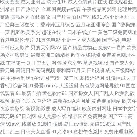
欧美爱爱
成人亚洲区
欧美性16
成人色情黄片在线
在线观看亚
洲精品
国产热综合
久草网视频在线看
午夜精品网影院
伦理片完
9191 美女做爱网站 日韩三极片 亚洲色图28p 97操逼网 丁香五月花婷婷 狼
整版
黄视网站在线播放
国产片自拍
国产在线91
AV亚洲网址
国
产经典三级在线
丁香婷婷五月综合
五月花亚洲综合
国产影院第
友秘密入口 少妇前吃后入 91福利入口 不卡伦理AV 韩国福利影音先锋 欧美
一页
乱码欧美孕交
超碰在线艹
日本在线护士
黄色三级免费网址
香港电影伦理片
91黄色电影
亚洲一区成人视频
国产福利电影
黄色网络 丝袜性爱影片 综合久久伊人 草逼福利 免费91 五月麻豆传媒 91茄
日韩成人影片
男的天堂网AV
国产精品尤物在
免费a一毛片
欧美
肠交扩张另类
最新亚洲日韩精品
欧美在线视频
免费黄色网址在
子看片 大香蕉伊人久久爱 久热这里只有 日韩A在线中文 在线观看视频污 AV
线
主播第一页
丁香五月网
性爱东京热
草逼视频78
国产成人免
费无码
高清日韩无码视频
宗和网五月天
日b视频
成人三级网站
高清福利 国产福利2025 伊人淫乱影视 超碰自拍网 九九色播 日韩操逼影视
在
主播福利姬h在线
国产精一精二区
基情涩涩网
51漫画成人
丁
香5月综合网
91爱爱com
伊人涩涩射
黄色视频网址导航
91国在
亚洲性爱论坛 av三级网 国产男女操 内射人妻14p 天堂网东京热 91福利资源
线观看
91最新自拍
黄色软件91
国产操女人
国产乱人
欧美乱欲
视频
超碰吃瓜
久草涩涩
最新在线A片网址
黄色视屏网站
欧美午
网站 国产第1页 免费上网看AV 四虎精品福利导航 91观看在线视频 超碰人人
夜寂寞影院
新视觉影视
成人写真福利
欧美内射网址
日本中文字
幕无码
97日穴网
成人免费在线
精品国产免费观看
国产不卡高
香蕉 激情色色综合导航 欧洲视频一区 亚洲另类图片69 97在线视频国产 精品
清
91av在线播放
91制作传媒
岛国av资源
超碰91资源
国产乱一
乱二乱三
日韩美女直播
91尤物69
蜜桃午夜激情
免费伦理电影
三区最新更新 日韩限制级三级片 综合另类少妇图