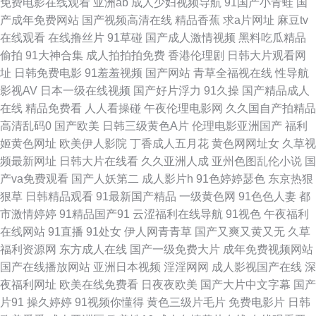
免费电影在线观看
亚洲ab
成人少妇视频导航
91国产小青蛙
国
产成年免费网站
国产视频高清在线
精品香蕉
求a片网址
麻豆tv
海角社区91人妻 蜜桃社福利社 人妖丝袜脚 亚洲乱轮小说网站 91素人网 国产
在线观看
在线撸丝片
91草碰
国产成人激情视频
黑料吃瓜精品
偷拍
91大神合集
成人拍拍拍免费
香港伦理剧
日韩大片观看网
日韩综合三区 欧美日韩黑料 亚洲一线网站 91网站免费视频 超碰人人爱人人
址
日韩免费电影
91羞羞视频
国产网站
青草全福视在线
性导航
影视AV
日本一级在线视频
国产好片浮力
91久操
国产精品成人
做 韩国操逼大片 美女bb视频 日韩激情影院 午夜伦理剧场 91起操 丁香91大
在线
精品免费看
人人看操碰
午夜伦理电影网
久久国自产拍精品
高清乱码0
国产欧美
日韩三级黄色A片
伦理电影亚洲国产
福利
香蕉 精品国产久 欧美性爱先锋 五月天激情黄色网 91成人网 AV集市导航 东
姬黄色网址
欧美伊人影院
丁香成人五月花
黄色网网址女
久草视
频最新网址
日韩大片在线看
久久亚洲人成
亚州色图乱伦小说
国
京热TV 久草国产牛牛视频 欧美亚综合另类 91大香蕉自慰 操碰人人 精品国
产va免费观看
国产人妖第二
成人影片h
91色婷婷瑟色
东京热狠
狠草
日韩精品观看
91最新国产精品
一级黄色网
91色色人妻
都
产网站 丝袜五月天激情 色五月97 91人妻国产丝袜 超碰伊人 狠狠艹狠狠爱
市激情婷婷
91精品国产91
云涩福利在线导航
91视色
午夜福利
在线网站
91直播
91处女
伊人网青青草
国产又爽又黄又无
久草
欧美福利影院 日韩新片www 91视屏黄 都市激情色色 精品aa在线直播 欧美
福利资源网
东方成人在线
国产一级免费大片
成年免费视频网站
国产在线播放网站
亚洲日本视频
淫淫网网
成人影视国产在线
深
特黄AAA 偷拍网亚洲 91激情双飞 波多野吉依 狠狠退福利视频 天堂网成人在
夜福利网址
欧美在线免费看
日夜夜欧美
国产大片中文字幕
国产
片91
操久婷婷
91视频你懂得
黄色三级片毛片
免费电影片
日韩
线 大香蕉资源网 欧美黄色网 五月天色色 91豆花网站 肏屄韩影院 国产在线